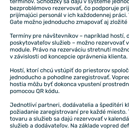
termínov. Schôdzky sa dajú v systéme jedno
bezproblémovo rezervovať, čo podporuje prij
prijímajúci personál v ich každodennej práci
Gate možno jednoducho zmapovať aj zložité l
Termíny pre návštevníkov – napríklad hostí, 
poskytovateľov služieb – možno rezervovať 
module. Právo na rezerváciu stretnutí možno 
v závislosti od koncepcie oprávnenia klienta.
Hostí, ktorí chcú vstúpiť do priestorov spolo
jednoducho a pohodlne zaregistrovať. Vopred
hostia môžu byť dokonca vpustení prostrední
pomocou QR kódu.
Jednotliví partneri, dodávatelia a špeditéri 
požiadanie zaregistrovaní pre každé miesto.
tovaru a služieb sa dajú rezervovať v kalend
služieb a dodávateľov. Na základe vopred de