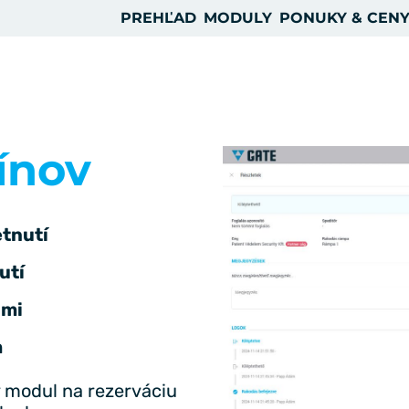
PREHĽAD
MODULY
PONUKY & CEN
ínov
tnutí
utí
ami
m
 modul na rezerváciu