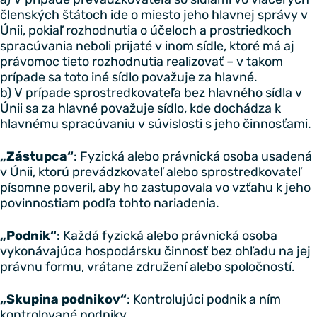
členských štátoch ide o miesto jeho hlavnej správy v
Únii, pokiaľ rozhodnutia o účeloch a prostriedkoch
spracúvania neboli prijaté v inom sídle, ktoré má aj
právomoc tieto rozhodnutia realizovať – v takom
prípade sa toto iné sídlo považuje za hlavné.
b) V prípade sprostredkovateľa bez hlavného sídla v
Únii sa za hlavné považuje sídlo, kde dochádza k
hlavnému spracúvaniu v súvislosti s jeho činnosťami.
„Zástupca“
: Fyzická alebo právnická osoba usadená
v Únii, ktorú prevádzkovateľ alebo sprostredkovateľ
písomne poveril, aby ho zastupovala vo vzťahu k jeho
povinnostiam podľa tohto nariadenia.
„Podnik“
: Každá fyzická alebo právnická osoba
vykonávajúca hospodársku činnosť bez ohľadu na jej
právnu formu, vrátane združení alebo spoločností.
„Skupina podnikov“
: Kontrolujúci podnik a ním
kontrolované podniky.