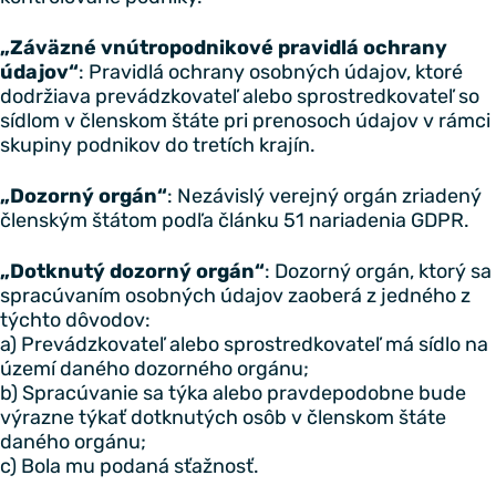
„Záväzné vnútropodnikové pravidlá ochrany
údajov“
: Pravidlá ochrany osobných údajov, ktoré
dodržiava prevádzkovateľ alebo sprostredkovateľ so
sídlom v členskom štáte pri prenosoch údajov v rámci
skupiny podnikov do tretích krajín.
„Dozorný orgán“
: Nezávislý verejný orgán zriadený
členským štátom podľa článku 51 nariadenia GDPR.
„Dotknutý dozorný orgán“
: Dozorný orgán, ktorý sa
spracúvaním osobných údajov zaoberá z jedného z
týchto dôvodov:
a) Prevádzkovateľ alebo sprostredkovateľ má sídlo na
území daného dozorného orgánu;
b) Spracúvanie sa týka alebo pravdepodobne bude
výrazne týkať dotknutých osôb v členskom štáte
daného orgánu;
c) Bola mu podaná sťažnosť.