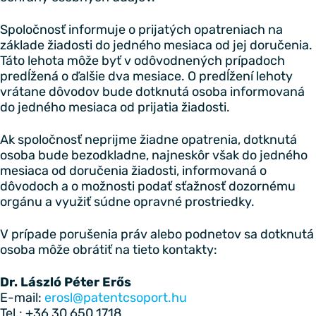
Spoločnosť informuje o prijatých opatreniach na
základe žiadosti do jedného mesiaca od jej doručenia.
Táto lehota môže byť v odôvodnených prípadoch
predĺžená o ďalšie dva mesiace. O predĺžení lehoty
vrátane dôvodov bude dotknutá osoba informovaná
do jedného mesiaca od prijatia žiadosti.
Ak spoločnosť neprijme žiadne opatrenia, dotknutá
osoba bude bezodkladne, najneskôr však do jedného
mesiaca od doručenia žiadosti, informovaná o
dôvodoch a o možnosti podať sťažnosť dozornému
orgánu a využiť súdne opravné prostriedky.
V prípade porušenia práv alebo podnetov sa dotknutá
osoba môže obrátiť na tieto kontakty:
Dr. László Péter Erős
E-mail:
erosl@patentcsoport.hu
Tel.: +36 30 650 1718