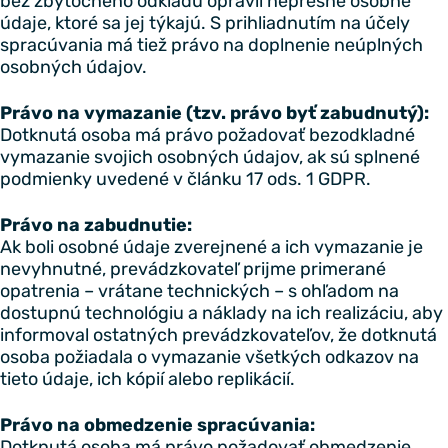
bez zbytočného odkladu opravil nepresné osobné
údaje, ktoré sa jej týkajú. S prihliadnutím na účely
spracúvania má tiež právo na doplnenie neúplných
osobných údajov.
Právo na vymazanie (tzv. právo byť zabudnutý):
Dotknutá osoba má právo požadovať bezodkladné
vymazanie svojich osobných údajov, ak sú splnené
podmienky uvedené v článku 17 ods. 1 GDPR.
Právo na zabudnutie:
Ak boli osobné údaje zverejnené a ich vymazanie je
nevyhnutné, prevádzkovateľ prijme primerané
opatrenia – vrátane technických – s ohľadom na
dostupnú technológiu a náklady na ich realizáciu, aby
informoval ostatných prevádzkovateľov, že dotknutá
osoba požiadala o vymazanie všetkých odkazov na
tieto údaje, ich kópií alebo replikácií.
Právo na obmedzenie spracúvania:
Dotknutá osoba má právo požadovať obmedzenie