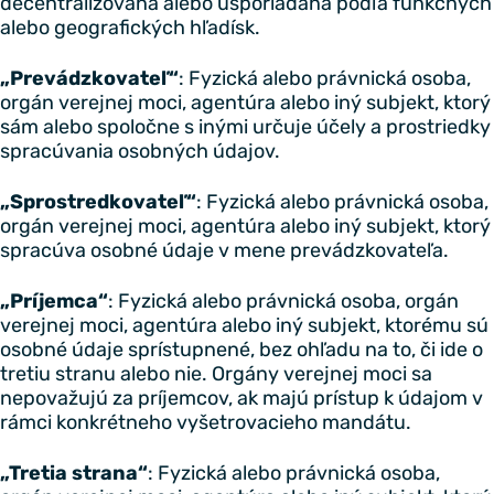
decentralizovaná alebo usporiadaná podľa funkčných
alebo geografických hľadísk.
„Prevádzkovateľ“
: Fyzická alebo právnická osoba,
orgán verejnej moci, agentúra alebo iný subjekt, ktorý
sám alebo spoločne s inými určuje účely a prostriedky
spracúvania osobných údajov.
„Sprostredkovateľ“
: Fyzická alebo právnická osoba,
orgán verejnej moci, agentúra alebo iný subjekt, ktorý
spracúva osobné údaje v mene prevádzkovateľa.
„Príjemca“
: Fyzická alebo právnická osoba, orgán
verejnej moci, agentúra alebo iný subjekt, ktorému sú
osobné údaje sprístupnené, bez ohľadu na to, či ide o
tretiu stranu alebo nie. Orgány verejnej moci sa
nepovažujú za príjemcov, ak majú prístup k údajom v
rámci konkrétneho vyšetrovacieho mandátu.
„Tretia strana“
: Fyzická alebo právnická osoba,