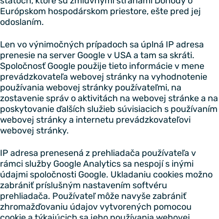
štátoch, ktoré sú zmluvnými stranami Dohody o
Európskom hospodárskom priestore, ešte pred jej
odoslaním.
Len vo výnimočných prípadoch sa úplná IP adresa
prenesie na server Google v USA a tam sa skráti.
Spoločnosť Google použije tieto informácie v mene
prevádzkovateľa webovej stránky na vyhodnotenie
používania webovej stránky používateľmi, na
zostavenie správ o aktivitách na webovej stránke a na
poskytovanie ďalších služieb súvisiacich s používaním
webovej stránky a internetu prevádzkovateľovi
webovej stránky.
IP adresa prenesená z prehliadača používateľa v
rámci služby Google Analytics sa nespojí s inými
údajmi spoločnosti Google. Ukladaniu cookies možno
zabrániť príslušným nastavením softvéru
prehliadača. Používateľ môže navyše zabrániť
zhromažďovaniu údajov vytvorených pomocou
cookie a týkajúcich sa jeho používania webovej