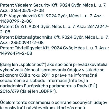
Patent Védelem Security Kft. 9024 Győr, Mécs L. u. 7.
Asz.: 26540575-2-08
S.P. Vagyonkezelő Kft. 9024 Győr, Mécs L. u. 7. Asz.:
11698799-2-08
Patent Őr Zrt. 9024 Győr, Mécs L. u. 7. Asz.: 26173247-
2-08
Patent Biztonságtechnika Kft. 9024 Győr, Mécs L. u. 7.
Asz.: 23500941-2-08
Patent Távfelügyelet Kft. 9024 Győr, Mécs L. u. 7. Asz.:
14996474-2-08
(ďalej len „spoločnosť“) ako spoloční prevádzkovatelia
vykonávajú činnosti spracovania údajov v súlade so
zákonom CXII z roku 2011 o práve na informačné
sebaurčenie a slobodu informácií (Info tv.) a
nariadením Európskeho parlamentu a Rady (EÚ)
2016/679 (ďalej len „GDPR“).
Účelom tohto oznámenia o ochrane osobných údajov
je poskytnúť návštevníkom, ktorí nás chcú