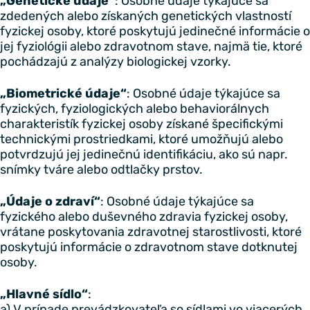
„Genetické údaje“
: Osobné údaje týkajúce sa
zdedených alebo získaných genetických vlastností
fyzickej osoby, ktoré poskytujú jedinečné informácie o
jej fyziológii alebo zdravotnom stave, najmä tie, ktoré
pochádzajú z analýzy biologickej vzorky.
„Biometrické údaje“
: Osobné údaje týkajúce sa
fyzických, fyziologických alebo behaviorálnych
charakteristík fyzickej osoby získané špecifickými
technickými prostriedkami, ktoré umožňujú alebo
potvrdzujú jej jedinečnú identifikáciu, ako sú napr.
snímky tváre alebo odtlačky prstov.
„Údaje o zdraví“
: Osobné údaje týkajúce sa
fyzického alebo duševného zdravia fyzickej osoby,
vrátane poskytovania zdravotnej starostlivosti, ktoré
poskytujú informácie o zdravotnom stave dotknutej
osoby.
„Hlavné sídlo“
:
a) V prípade prevádzkovateľa so sídlami vo viacerých