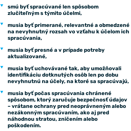
smú byť spracúvané len spôsobom
zlučiteľným s týmito účelmi,
musia byť primerané, relevantné a obmedzené
na nevyhnutný rozsah vo vzťahu k účelom ich
spracúvania,
musia byť presné a v prípade potreby
aktualizované,
musia byť uchovávané tak, aby umožňovali
identifikáciu dotknutých osôb len po dobu
nevyhnutnú na účely, na ktoré sa spracúvajú,
musia byť počas spracúvania chránené
spôsobom, ktorý zaručuje bezpečnosť údajov
– vrátane ochrany pred neoprávneným alebo
nezákonným spracúvaním, ako aj pred
náhodnou stratou, zničením alebo
poškodením.