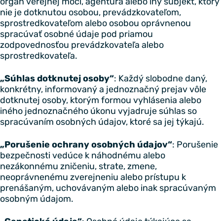
orgán verejnej moci, agentúra alebo iný subjekt, ktorý
nie je dotknutou osobou, prevádzkovateľom,
sprostredkovateľom alebo osobou oprávnenou
spracúvať osobné údaje pod priamou
zodpovednosťou prevádzkovateľa alebo
sprostredkovateľa.
„Súhlas dotknutej osoby“
: Každý slobodne daný,
konkrétny, informovaný a jednoznačný prejav vôle
dotknutej osoby, ktorým formou vyhlásenia alebo
iného jednoznačného úkonu vyjadruje súhlas so
spracúvaním osobných údajov, ktoré sa jej týkajú.
„Porušenie ochrany osobných údajov“
: Porušenie
bezpečnosti vedúce k náhodnému alebo
nezákonnému zničeniu, strate, zmene,
neoprávnenému zverejneniu alebo prístupu k
prenášaným, uchovávaným alebo inak spracúvaným
osobným údajom.