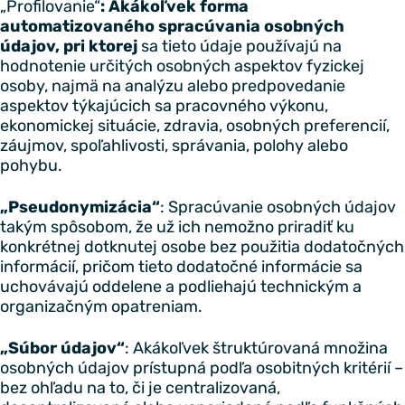
„Profilovanie“
: Akákoľvek forma
automatizovaného spracúvania osobných
údajov, pri ktorej
sa tieto údaje používajú na
hodnotenie určitých osobných aspektov fyzickej
osoby, najmä na analýzu alebo predpovedanie
aspektov týkajúcich sa pracovného výkonu,
ekonomickej situácie, zdravia, osobných preferencií,
záujmov, spoľahlivosti, správania, polohy alebo
pohybu.
„Pseudonymizácia“
: Spracúvanie osobných údajov
takým spôsobom, že už ich nemožno priradiť ku
konkrétnej dotknutej osobe bez použitia dodatočných
informácií, pričom tieto dodatočné informácie sa
uchovávajú oddelene a podliehajú technickým a
organizačným opatreniam.
„Súbor údajov“
: Akákoľvek štruktúrovaná množina
osobných údajov prístupná podľa osobitných kritérií –
bez ohľadu na to, či je centralizovaná,