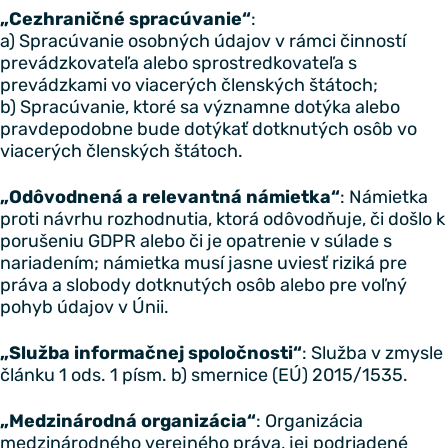
„Cezhraničné spracúvanie“
:
a) Spracúvanie osobných údajov v rámci činností
prevádzkovateľa alebo sprostredkovateľa s
prevádzkami vo viacerých členských štátoch;
b) Spracúvanie, ktoré sa významne dotýka alebo
pravdepodobne bude dotýkať dotknutých osôb vo
viacerých členských štátoch.
„Odôvodnená a relevantná námietka“
: Námietka
proti návrhu rozhodnutia, ktorá odôvodňuje, či došlo k
porušeniu GDPR alebo či je opatrenie v súlade s
nariadením; námietka musí jasne uviesť riziká pre
práva a slobody dotknutých osôb alebo pre voľný
pohyb údajov v Únii.
„Služba informačnej spoločnosti“
: Služba v zmysle
článku 1 ods. 1 písm. b) smernice (EÚ) 2015/1535.
„Medzinárodná organizácia“
: Organizácia
medzinárodného verejného práva, jej podriadené