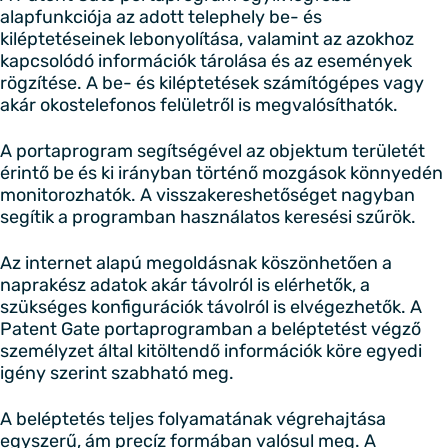
alapfunkciója az adott telephely be- és
kiléptetéseinek lebonyolítása, valamint az azokhoz
kapcsolódó információk tárolása és az események
rögzítése. A be- és kiléptetések számítógépes vagy
akár okostelefonos felületről is megvalósíthatók.
A portaprogram segítségével az objektum területét
érintő be és ki irányban történő mozgások könnyedén
monitorozhatók. A visszakereshetőséget nagyban
segítik a programban használatos keresési szűrök.
Az internet alapú megoldásnak köszönhetően a
naprakész adatok akár távolról is elérhetők, a
szükséges konfigurációk távolról is elvégezhetők. A
Patent Gate portaprogramban a beléptetést végző
személyzet által kitöltendő információk köre egyedi
igény szerint szabható meg.
A beléptetés teljes folyamatának végrehajtása
egyszerű, ám precíz formában valósul meg. A