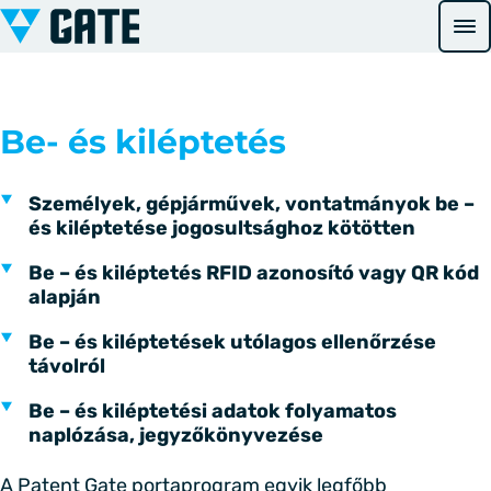
Ugrás a tartalomhoz
Be- és kiléptetés
Személyek, gépjárművek, vontatmányok be –
és kiléptetése jogosultsághoz kötötten
Be – és kiléptetés RFID azonosító vagy QR kód
alapján
Be – és kiléptetések utólagos ellenőrzése
távolról
Be – és kiléptetési adatok folyamatos
naplózása, jegyzőkönyvezése
A Patent Gate portaprogram egyik legfőbb