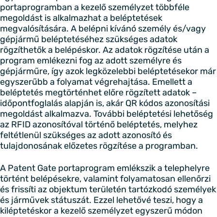
portaprogramban a kezelő személyzet többféle
megoldást is alkalmazhat a beléptetések
megvalósítására. A belépni kívánó személy és/vagy
gépjármű beléptetéséhez szükséges adatok
rögzíthetők a belépéskor. Az adatok rögzítése után a
program emlékezni fog az adott személyre és
gépjárműre, így azok legközelebbi beléptetésekor már
egyszerűbb a folyamat végrehajtása. Emellett a
beléptetés megtörténhet előre rögzített adatok –
időpontfoglalás alapján is, akár QR kódos azonosítási
megoldást alkalmazva. További beléptetési lehetőség
az RFID azonosítóval történő beléptetés, melyhez
feltétlenül szükséges az adott azonosító és
tulajdonosának előzetes rögzítése a programban.
A Patent Gate portaprogram emlékszik a telephelyre
történt belépésekre, valamint folyamatosan ellenőrzi
és frissíti az objektum területén tartózkodó személyek
és járművek státuszát. Ezzel lehetővé teszi, hogy a
kiléptetéskor a kezelő személyzet egyszerű módon